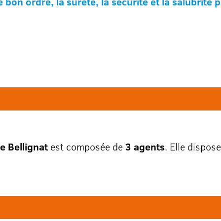
e bon ordre, la sureté, la sécurité et la salubrité 
e Bellignat
est composée de
3 agents
. Elle dispos