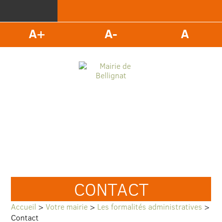
A+
A-
A
CONTACT
Accueil
>
Votre mairie
>
Les formalités administratives
>
Contact